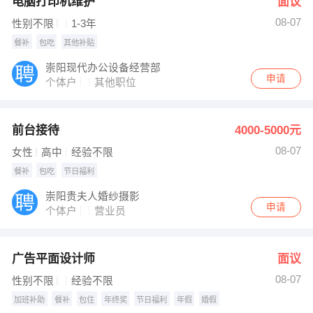
电脑打印机维护
面议
08-07
性别不限
1-3年
餐补
包吃
其他补贴
崇阳现代办公设备经营部
申请
个体户
其他职位
前台接待
4000-5000元
08-07
女性
高中
经验不限
餐补
包吃
节日福利
崇阳贵夫人婚纱摄影
申请
个体户
营业员
广告平面设计师
面议
08-07
性别不限
经验不限
加班补助
餐补
包住
年终奖
节日福利
年假
婚假