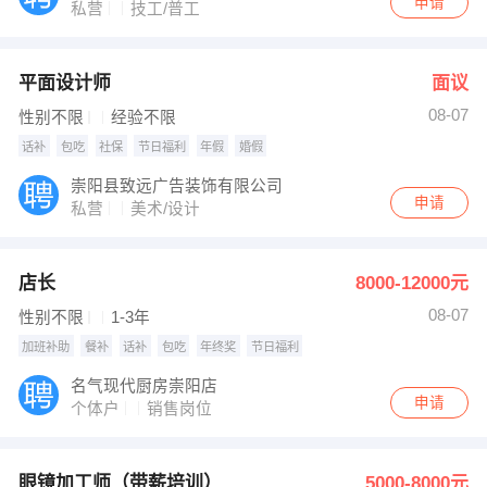
申请
私营
技工/普工
平面设计师
面议
08-07
性别不限
经验不限
话补
包吃
社保
节日福利
年假
婚假
崇阳县致远广告装饰有限公司
申请
私营
美术/设计
店长
8000-12000元
08-07
性别不限
1-3年
加班补助
餐补
话补
包吃
年终奖
节日福利
名气现代厨房崇阳店
申请
个体户
销售岗位
眼镜加工师（带薪培训）
5000-8000元