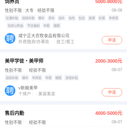
饲养员
5000-8000元
08-08
性别不限
大专
经验不限
交通补贴
加班补助
餐补
房补
话补
包吃
包住
医保
社保
年终奖
住房公积金
节日福利
年假
婚假
咸宁正大农牧食品有限公司
申请
外商独资/办事处
技工/普工
美甲学徒・美甲师
2000-3000元
08-07
性别不限
经验不限
加班补助
餐补
年终奖
年假
婚假
其他补贴
v新娘美甲
申请
个体户
美容美发
售后内勤
4000-5000元
08-07
性别不限
经验不限