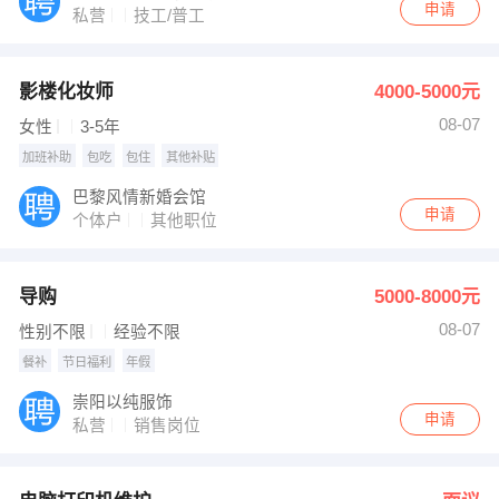
申请
私营
技工/普工
影楼化妆师
4000-5000元
08-07
女性
3-5年
加班补助
包吃
包住
其他补贴
巴黎风情新婚会馆
申请
个体户
其他职位
导购
5000-8000元
08-07
性别不限
经验不限
餐补
节日福利
年假
崇阳以纯服饰
申请
私营
销售岗位