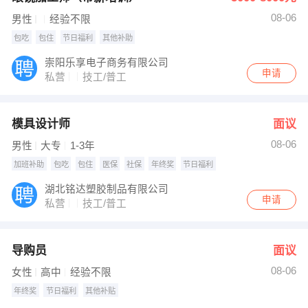
08-06
男性
经验不限
包吃
包住
节日福利
其他补助
崇阳乐享电子商务有限公司
申请
私营
技工/普工
模具设计师
面议
08-06
男性
大专
1-3年
加班补助
包吃
包住
医保
社保
年终奖
节日福利
湖北铭达塑胶制品有限公司
申请
私营
技工/普工
导购员
面议
08-06
女性
高中
经验不限
年终奖
节日福利
其他补贴