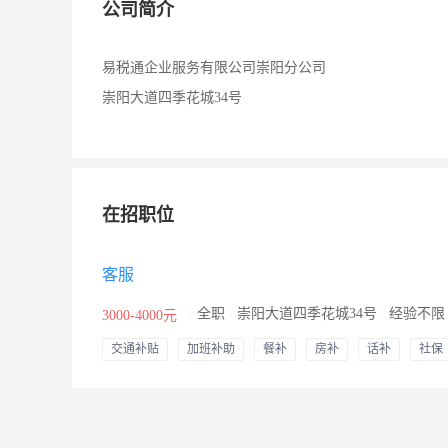
公司简介
易税通企业服务有限公司崇阳分公司
崇阳大道四季花城34号
在招职位
客服
/
全职
/
崇阳大道四季花城34号
/
经验不
3000-4000元
交通补贴
加班补助
餐补
房补
话补
社保
年终奖
住房公积金
节日福利
年假
婚假
其他补助