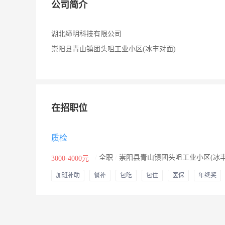
公司简介
湖北缔明科技有限公司
崇阳县青山镇团头咀工业小区(冰丰对面)
在招职位
质检
/
全职
/
崇阳县青山镇团头咀工业小区(冰丰
3000-4000元
加班补助
餐补
包吃
包住
医保
年终奖
节日福利
年假
其他补贴