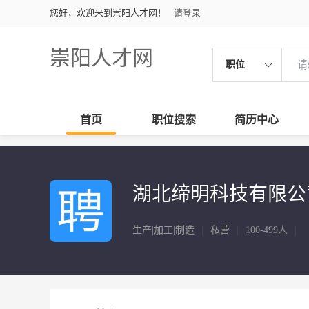
您好，欢迎来到崇阳人才网！
请登录
崇阳人才网
职位
首页
职位搜索
简历中心
湖北缔明科技有限公
生产|加工|制造
|
私营
|
100-499人
|