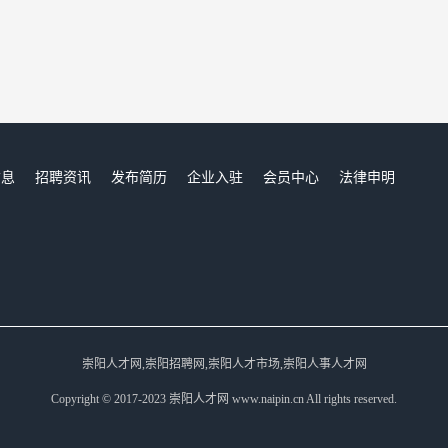
信息
招聘资讯
发布简历
企业入驻
会员中心
法律申明
们
崇阳人才网,崇阳招聘网,崇阳人才市场,崇阳人事人才网
Copyright © 2017-2023 崇阳人才网 www.naipin.cn All rights reserved.